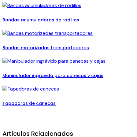
Bandas acumuladoras de rodillos
Bandas motorizadas transportadoras
Manipulador ingrávido para canecas y cajas
Tapadoras de canecas
Artículo
Artículo
Anterior
Siguiente
anterior:
siguiente:
Envasadora
Envasadora
Artículos Relacionados
para
volumétricas