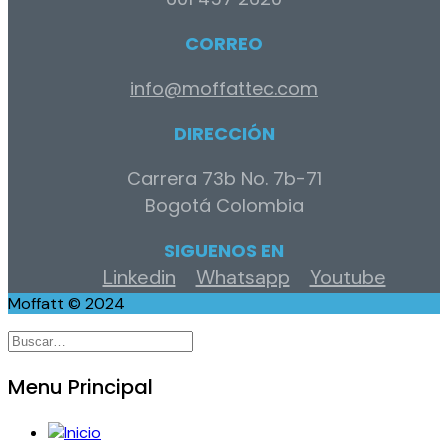
CORREO
info@moffattec.com
DIRECCIÓN
Carrera 73b No. 7b-71
Bogotá Colombia
SIGUENOS EN
Linkedin
Whatsapp
Youtube
Moffatt © 2024
Buscar
Menu Principal